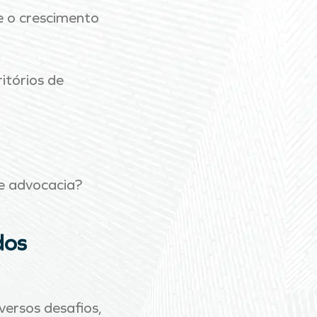
 e o crescimento
itórios de
de advocacia?
dos
ersos desafios,