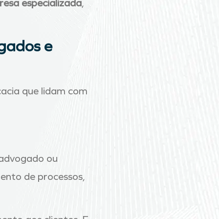
esa especializada
,
ogados e
cacia que lidam com
o advogado ou
mento de processos,