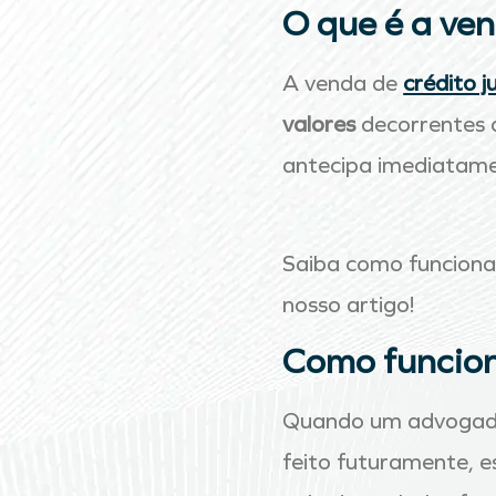
O que é a ven
A venda de
crédito ju
valores
decorrentes d
antecipa imediatame
Saiba como funcion
nosso artigo!
Como funciona
Quando um advogado 
feito futuramente, e