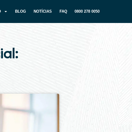
O
BLOG
NOTÍCIAS
FAQ
0800 278 0050
al: