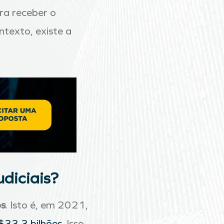
ara receber o
texto, existe a
diciais?
os
. Isto é, em 2021,
$33,3 bilhões
. Isso