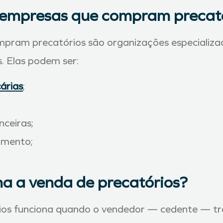
 empresas que compram precat
pram precatórios são organizações especializa
is. Elas podem ser:
cárias
;
nceiras;
imento;
a a venda de precatórios?
ios funciona quando o vendedor — cedente — tra