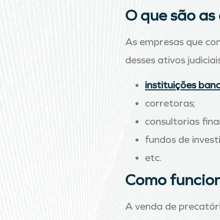
O que são as
As empresas que com
desses ativos judicia
instituições ban
corretoras;
consultorias fina
fundos de invest
etc.
Como funcion
A venda de precatór