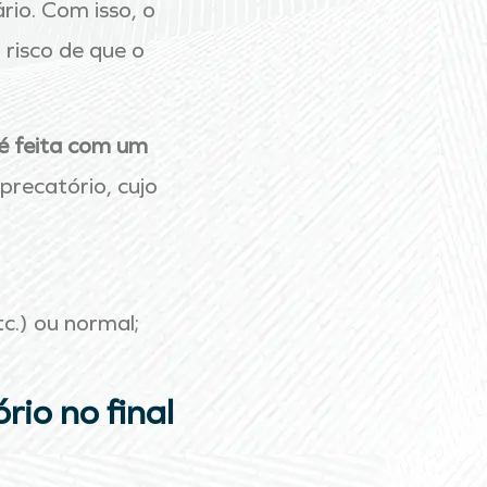
io. Com isso, o
 risco de que o
é feita com um
precatório, cujo
tc.) ou normal;
io no final