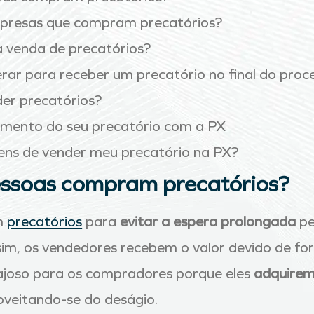
mpresas que compram precatórios?
 venda de precatórios?
rar para receber um precatório no final do proc
der precatórios?
mento do seu precatório com a PX
ens de vender meu precatório na PX?
essoas compram precatórios?
m
precatórios
para
evitar a espera prolongada
pe
im, os vendedores recebem o valor devido de fo
ntajoso para os compradores porque eles
adquirem
oveitando-se do deságio.