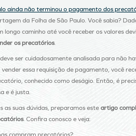
lo ainda não terminou o pagamento dos precatór
ortagem da Folha de São Paulo. Você sabia? Dad
m longo caminho até você receber os valores devi
ender os precatórios
.
 deve ser cuidadosamente analisada para não hav
 ao vender essa requisição de pagamento, você r
ecatório, conhecido como deságio. Então, é precis
 e é justa.
s as suas dúvidas, preparamos este
artigo compl
ecatórios
. Confira conosco e veja:
oas compram precatórios?