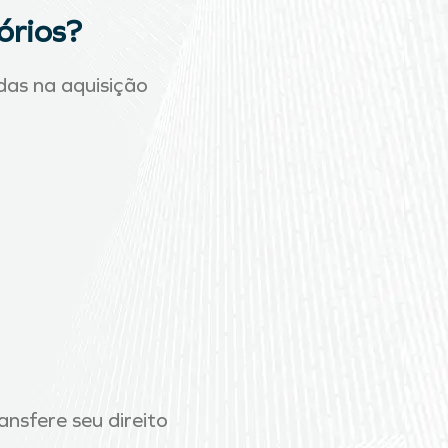
órios?
das na aquisição
nsfere seu direito