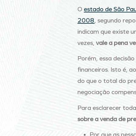
O
estado de São Pau
2008
, segundo rep
indicam que existe u
vezes,
vale a pena v
Porém, essa decisão
financeiros. Isto é,
do que o total do pr
negociação compensa
Para esclarecer
toda
sobre a venda de pr
Por que as pess