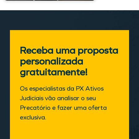
Receba uma proposta
personalizada
gratuitamente!
Os especialistas da PX Ativos
Judiciais vão analisar o seu
Precatório e fazer uma oferta
exclusiva.