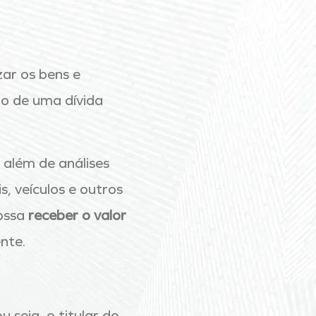
zar os bens e
o de uma dívida
, além de análises
s, veículos e outros
ossa
receber o valor
ente.
ou seja, o titular do