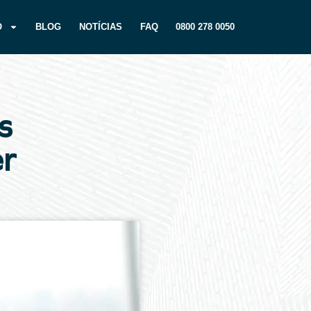
O
BLOG
NOTÍCIAS
FAQ
0800 278 0050
s
er