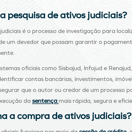
ca pesquisa de ativos judiciais?
judiciais é o processo de investigação para locali
s de um devedor que possam garantir o pagament
mente.
 sistemas oficiais como Sisbajud, Infojud e Renajud
identificar contas bancárias, investimentos, imóvei
ssegurar que o autor ou credor de um processo p
execução da
sentença
mais rápida, segura e efici
a a compra de ativos judiciais?
udiciais funciona por meio da
cessão de crédito
, 