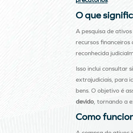
precatórios
.
O que signifi
A pesquisa de ativos 
recursos financeiro
reconhecida judicial
Isso inclui consultar
extrajudiciais, para 
bens. O objetivo é a
devido
, tornando a 
Como funcion
A compra de ativos j