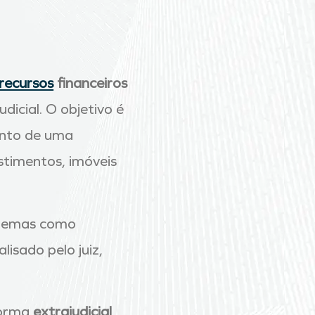
recursos
financeiros
icial. O objetivo é
ento de uma
stimentos, imóveis
sistemas como
isado pelo juiz,
forma
extrajudicial
,