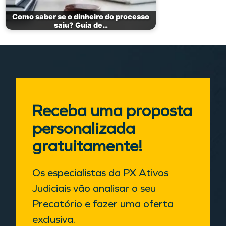
Como saber se o dinheiro do processo
saiu? Guia de…
Receba uma proposta
personalizada
gratuitamente!
Os especialistas da PX Ativos
Judiciais vão analisar o seu
Precatório e fazer uma oferta
exclusiva.