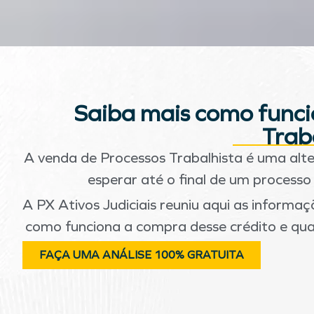
Saiba mais como funci
Trab
A venda de Processos Trabalhista é uma alt
esperar até o final de um processo 
A PX Ativos Judiciais reuniu aqui as informaçõ
como funciona a compra desse crédito e quai
FAÇA UMA ANÁLISE 100% GRATUITA