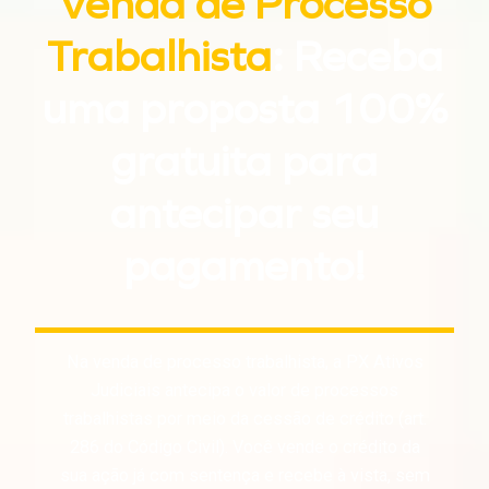
Venda de Processo
Trabalhista
: Receba
uma proposta 100%
gratuita para
antecipar seu
pagamento!
Na venda de processo trabalhista, a PX Ativos
Judiciais antecipa o valor de processos
trabalhistas por meio da cessão de crédito (art.
286 do Código Civil). Você vende o crédito da
sua ação já com sentença e recebe à vista, sem