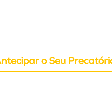
Receba uma Proposta
100% gratuita para
ntecipar o Seu Precatóri
da de precatório, a PX Ativos Judiciais antecipa o valor de prec
 estaduais e municipais por meio da cessão de crédito (art. 286
Você vende o crédito do seu precatório já expedido e recebe à v
fila de pagamento do ente público. A análise é 100% gratuita e 
transparente, com total segurança jurídica do início ao fim.