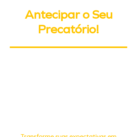
Antecipar o Seu
Precatório!
Na venda de precatório, a PX Ativos Judiciais
antecipa o valor de precatórios federais,
estaduais e municipais por meio da cessão de
crédito (art. 286 do Código Civil). Você vende o
crédito do seu precatório já expedido e recebe à
vista, sem esperar a fila de pagamento do ente
público. A análise é 100% gratuita e a proposta,
transparente, com total segurança jurídica do
início ao fim.
Transforme suas expectativas em